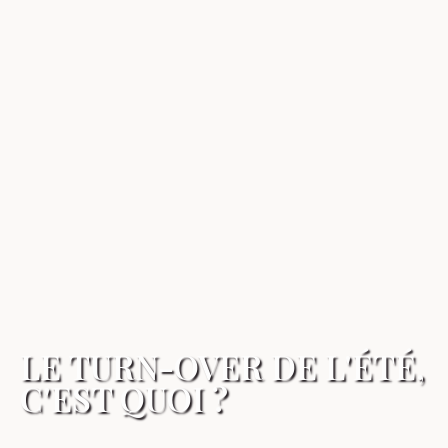
LE TURN-OVER DE L'ÉTÉ,
C'EST QUOI ?