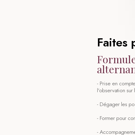
Faites 
Formule
alternan
- Prise en compt
l'observation sur l
- Dégager les poi
- Former pour com
- Accompagnement 